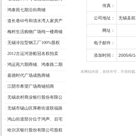
传真：
铺的长期经营使用权
·
鸿泰苑七期沿街商铺
公司地址：
无锡县前
·
道长巷60号和清水湾人家房产
拍卖预告
网址：
·
梅村生活购物广场纯一楼商铺
·
无锡冷拉型钢工厂100%股权
电子邮件：
·
2012古运河游船冠名权拍卖
添加时间：
2005/6/1
·
鸿运苑六期商铺、鸿泰路二期
本网站内容，未经许可，不得转载
商铺
·
嘉德时代广场成熟商铺
·
江阴市希望广场商铺招商
·
无锡农村商业银行股份有限公
司法人股权
·
无锡市锡山区厚桥街道联福路
与厚嵩路交汇处，厚德苑B区西
·
鸿山街道部分位于鸿声、后宅
面的部分商铺
的沿街商铺长期经营使用权
·
哈尔滨银行股份有限公司股权