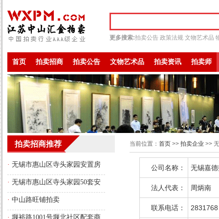
更多搜索:
拍卖公告
政策法规
文物艺术品
首页
拍卖招商
拍卖公告
文物艺术品
拍卖资讯
拍卖师
拍卖招商推荐
当前位置：
首页
>>
拍卖企业
>>
·
无锡市惠山区寺头家园安置房
公司名称：
无锡嘉德
存量房源转性商品房的拍卖公告
·
无锡市惠山区寺头家园50套安
法人代表：
周炳南
置房存量房源转性商品房的拍卖
·
中山路旺铺拍卖
联系电话：
2831768
公告
·
堰裕路1001号堰北社区配套商