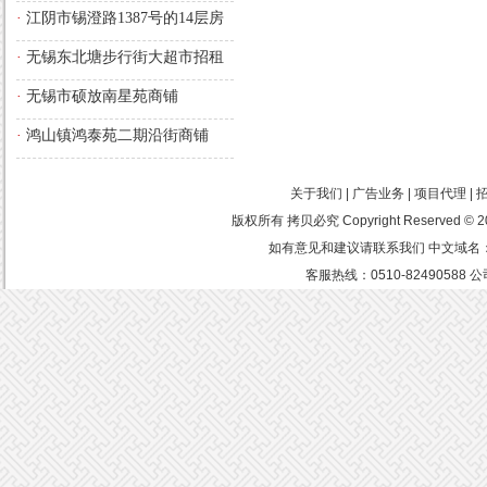
·
江阴市锡澄路1387号的14层房
屋
·
无锡东北塘步行街大超市招租
·
无锡市硕放南星苑商铺
·
鸿山镇鸿泰苑二期沿街商铺
关于我们 | 广告业务 | 项目代理 |
版权所有 拷贝必究 Copyright Reserved
如有意见和建议请联系我们 中文域名：中
客服热线：0510-8249058