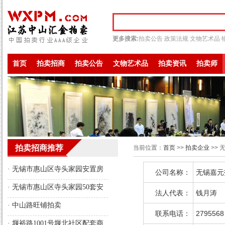
更多搜索:
拍卖公告
政策法规
文物艺术品
首页
拍卖招商
拍卖公告
文物艺术品
拍卖资讯
拍卖师
拍卖招商推荐
当前位置：
首页
>>
拍卖企业
>>
·
无锡市惠山区寺头家园安置房
公司名称：
无锡嘉元
存量房源转性商品房的拍卖公告
·
无锡市惠山区寺头家园50套安
法人代表：
钱月涛
置房存量房源转性商品房的拍卖
·
中山路旺铺拍卖
联系电话：
2795568
公告
·
堰裕路1001号堰北社区配套商