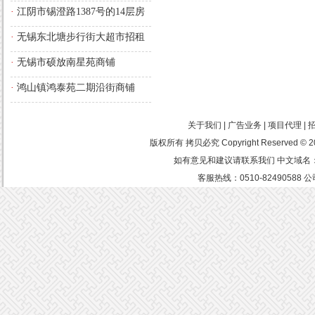
·
江阴市锡澄路1387号的14层房
屋
·
无锡东北塘步行街大超市招租
·
无锡市硕放南星苑商铺
·
鸿山镇鸿泰苑二期沿街商铺
关于我们 | 广告业务 | 项目代理 |
版权所有 拷贝必究 Copyright Reserved
如有意见和建议请联系我们 中文域名：中
客服热线：0510-8249058