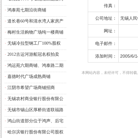
传真：
铺的长期经营使用权
·
鸿泰苑七期沿街商铺
公司地址：
无锡人民
·
道长巷60号和清水湾人家房产
拍卖预告
网址：
·
梅村生活购物广场纯一楼商铺
·
无锡冷拉型钢工厂100%股权
电子邮件：
·
2012古运河游船冠名权拍卖
添加时间：
2005/6/1
·
鸿运苑六期商铺、鸿泰路二期
本网站内容，未经许可，不得转载
商铺
·
嘉德时代广场成熟商铺
·
江阴市希望广场商铺招商
·
无锡农村商业银行股份有限公
司法人股权
·
无锡市锡山区厚桥街道联福路
与厚嵩路交汇处，厚德苑B区西
·
鸿山街道部分位于鸿声、后宅
面的部分商铺
的沿街商铺长期经营使用权
·
哈尔滨银行股份有限公司股权